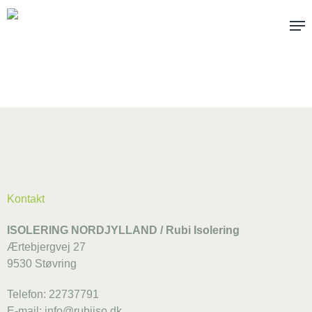
Skip
Me
to
main
content
Kontakt
ISOLERING NORDJYLLAND / Rubi Isolering
Ærtebjergvej 27
Få et uforpligtende tilbud
9530 Støvring
Telefon:
22737791
E-mail:
info@rubiiso.dk